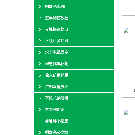
明鑫光电P6
汇丰钢筋数控
赤峰快速封口
平顶山多功能
水下电缆固定
华懋抗氧化剂
鼎东矿用起重
广都双壁波纹
平推式抽屉滑
意大利DAB
睿迪牌小型废
明鑫亮公交站