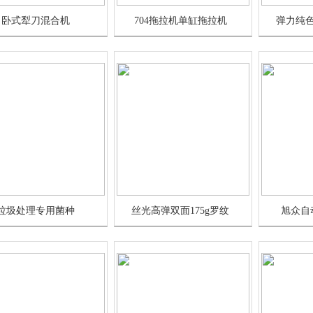
卧式犁刀混合机
704拖拉机单缸拖拉机
弹力纯
垃圾处理专用菌种
丝光高弹双面175g罗纹
旭众自