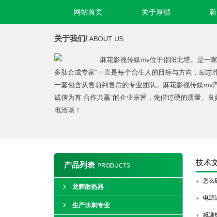
网站首页
关于厚锁
新
关于我们/
ABOUT US
麻花影视传媒mv位于邵阳北塔。是一
多肽合成专家”一直是每个合生人的目标与方向，励志
一套包含从售前到售后的专业团队。麻花影视传媒mv
诚信为首 合作共赢”的企业宗旨，凭借过硬的质量、
电洽谈！
技术
产品列表
PRODUCTS
怎么
龙辉散热器
电源
生产水刺专业
减速