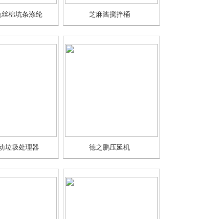
色丝棉坑条涤纶
芝麻酱搅拌桶
动垃圾处理器
德之鹏压延机