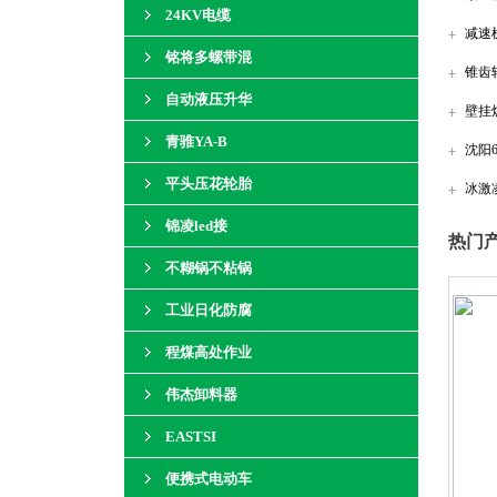
24KV电缆
减速
铭将多螺带混
锥齿
自动液压升华
壁挂
青骓YA-B
沈阳
平头压花轮胎
冰激
锦凌led接
热门产
不糊锅不粘锅
工业日化防腐
程煤高处作业
伟杰卸料器
EASTSI
便携式电动车